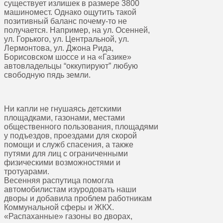
существует излишек в размере 3800
машиномест. Однако ощутить такой
позитивный баланс почему-то не
получается. Например, на ул. Осенней,
ул. Горького, ул. Центральной, ул.
Лермонтова, ул. Джона Рида,
Борисовском шоссе и на «Газике»
автовладельцы “оккупируют” любую
свободную пядь земли.
Ни капли не гнушаясь детскими
площадками, газонами, местами
общественного пользования, площадями
у подъездов, проездами для скорой
помощи и служб спасения, а также
путями для лиц с ограниченными
физическими возможностями и
тротуарами.
Весенняя распутица помогла
автомобилистам изуродовать наши
дворы и добавила проблем работникам
Коммунальной сферы и ЖКХ.
«Распаханные» газоны во дворах,